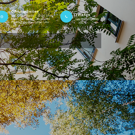
Öffnungszeiten
Telefon
Mo. – Do.: 09:00 – 12:00 Uhr
Mo. – Do.: 14:30 – 16:30 Uhr
+49 (0)2327 88815
Freitag: 09:00 – 12:00 Uhr